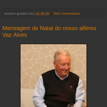
leandro guedes
à(s)
21:36:00
Sem comentários:
Mensagem de Natal do nosso alferes
Vaz Alves